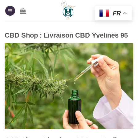
Passer
au
FR
contenu
CBD Shop : Livraison CBD Yvelines 95