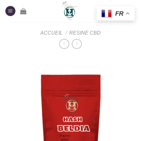
Passer
au
FR
contenu
ACCUEIL
/
RESINE CBD