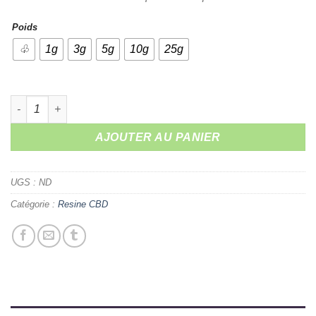
Poids
♧
1g
3g
5g
10g
25g
quantité de Beldia Hash
AJOUTER AU PANIER
UGS :
ND
Catégorie :
Resine CBD