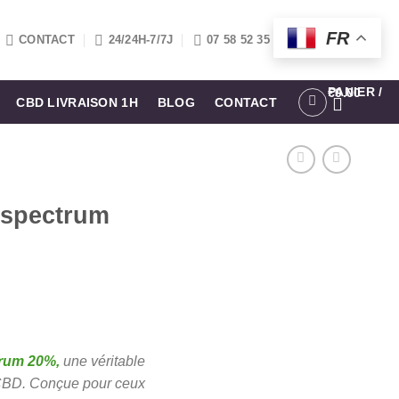
FR
CONTACT
24/24H-7/7J
07 58 52 35 42
PANIER /
€
0.00
CBD LIVRAISON 1H
BLOG
CONTACT
 spectrum
trum 20%,
une véritable
l
 CBD. Conçue pour ceux