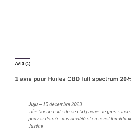
AVIS (1)
1 avis pour
Huiles CBD full spectrum 20
Note
5
sur 5
Juju
–
15 décembre 2023
Très bonne huile de de cbd j’avais de gros soucis 
pouvoir dormir sans anxiété et un réveil formidab
Justine