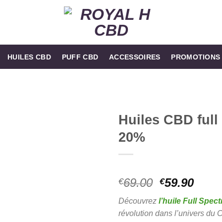
HUILES CBD
PUFF CBD
ACCESSOIRES
PROMOTIONS
Huiles CBD full
20%
Noté
1
5.00
Le
Le
69.00
59.90
€
€
sur 5 basé
prix
prix
sur
notation
Découvrez
l’huile Full Spec
client
initial
actue
révolution dans l’univers du
était :
est :