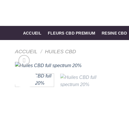
Passer
au
contenu
ACCUEIL
FLEURS CBD PREMIUM
RESINE CBD
ACCUEIL
/
HUILES CBD
Promo !