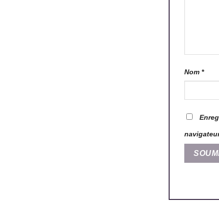
Nom
*
Enreg
navigateu