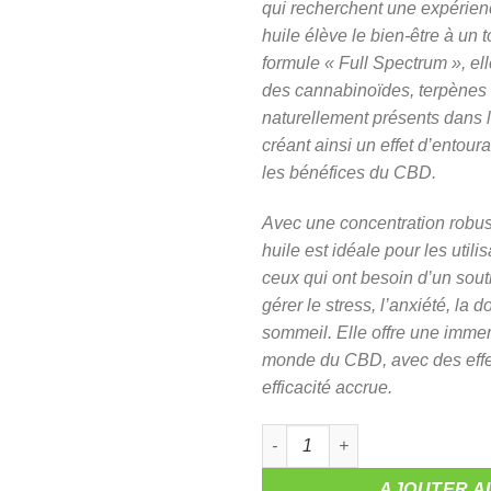
qui recherchent une expérienc
€69.00.
€59.9
huile élève le bien-être à un 
formule « Full Spectrum », e
des cannabinoïdes, terpènes 
naturellement présents dans 
créant ainsi un effet d’entou
les bénéfices du CBD.
Avec une concentration robu
huile est idéale pour les util
ceux qui ont besoin d’un sou
gérer le stress, l’anxiété, la 
sommeil. Elle offre une imme
monde du CBD, avec des effe
efficacité accrue.
quantité de Huiles CBD full s
AJOUTER A