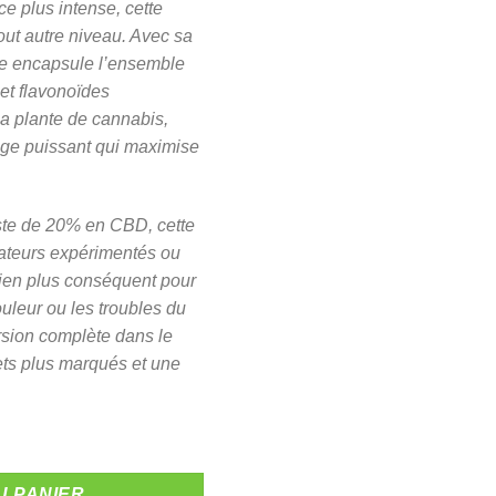
e plus intense, cette
0.
tout autre niveau. Avec sa
lle encapsule l’ensemble
et flavonoïdes
la plante de cannabis,
rage puissant qui maximise
ste de 20% en CBD, cette
isateurs expérimentés ou
tien plus conséquent pour
douleur ou les troubles du
rsion complète dans le
ts plus marqués et une
pectrum 20%
U PANIER